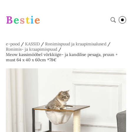
B
e
s
t
i
e
e-pood
/
KASSID
/
Ronimispuud ja kraapimisalused
/
Ronimis- ja kraapimispuud
/
Meow kassimööbel võrkkiige- ja kandilise pesaga, pruun +
must 64 x 40 x 60cm *78€