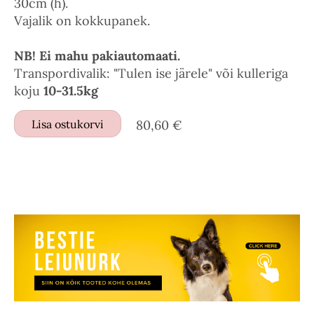
30cm (h).
Vajalik on kokkupanek.
NB! Ei mahu pakiautomaati.
Transpordivalik: "Tulen ise järele" või kulleriga
koju
10-31.5kg
Lisa ostukorvi
80,60 €