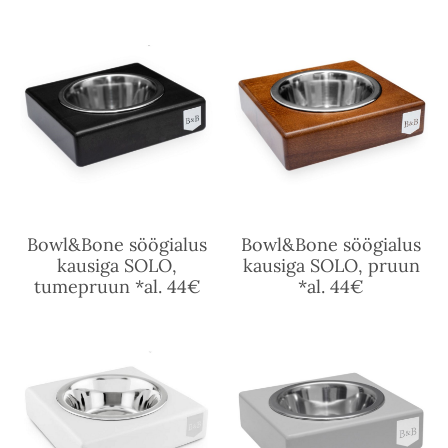
Bowl&Bone söögialus
Bowl&Bone söögialus
kausiga SOLO,
kausiga SOLO, pruun
tumepruun *al. 44€
*al. 44€