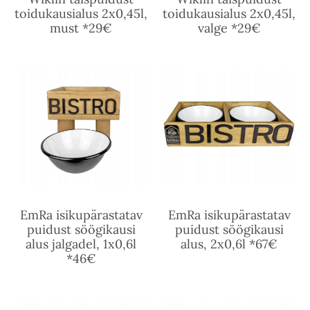
toidukausialus 2x0,45l,
toidukausialus 2x0,45l,
must *29€
valge *29€
EmRa isikupärastatav
EmRa isikupärastatav
puidust söögikausi
puidust söögikausi
alus jalgadel, 1x0,6l
alus, 2x0,6l *67€
*46€