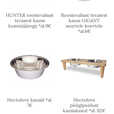
HUNTER roostevabast
Roostevabast terasest
terasest kauss
kauss GIGANT
kummiäärega *al.9€
suurtele koertele
*al.6€
Hectolove kausid *al.
Hectolove
7€
pöögipuidust
kausialused *al. 82€