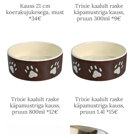
Kauss 21 cm
Trixie kaalult raske
koerakujukesega, must
käpamustriga kauss,
*34€
pruun 300ml *9€
Trixie kaalult raske
Trixie kaalult raske
käpamustriga kauss,
käpamustriga kauss,
pruun 800ml *12€
pruun 1.4l *15€