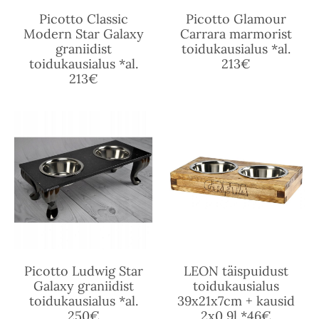
Picotto Classic
Picotto Glamour
Modern Star Galaxy
Carrara marmorist
graniidist
toidukausialus *al.
toidukausialus *al.
213€
213€
Picotto Ludwig Star
LEON täispuidust
Galaxy graniidist
toidukausialus
toidukausialus *al.
39x21x7cm + kausid
250€
2x0,9l *46€