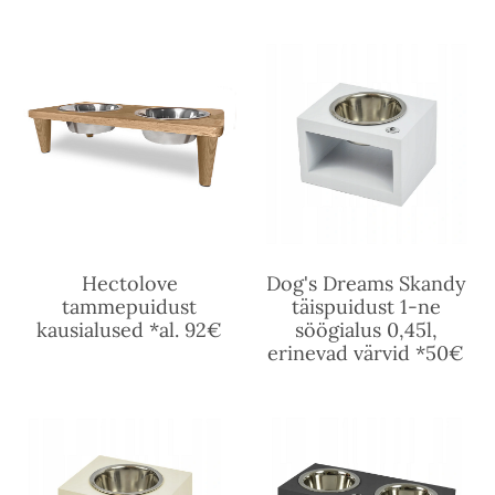
Hectolove
Dog's Dreams Skandy
tammepuidust
täispuidust 1-ne
kausialused *al. 92€
söögialus 0,45l,
erinevad värvid *50€