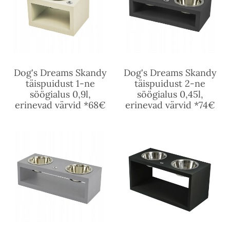
Dog's Dreams Skandy
Dog's Dreams Skandy
täispuidust 1-ne
täispuidust 2-ne
söögialus 0,9l,
söögialus 0,45l,
erinevad värvid *68€
erinevad värvid *74€