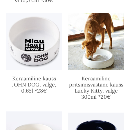
Ø 12,5 cm *30€
Keraamiline kauss
Keraamiline
JOHN DOG, valge,
pritsimisvastane kauss
0,65l *28€
Lucky Kitty, valge
300ml *20€