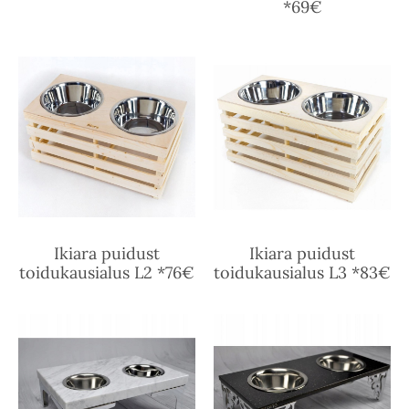
*69€
Ikiara puidust
Ikiara puidust
toidukausialus L2 *76€
toidukausialus L3 *83€