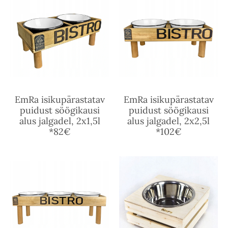
EmRa isikupärastatav
EmRa isikupärastatav
puidust söögikausi
puidust söögikausi
alus jalgadel, 2x1,5l
alus jalgadel, 2x2,5l
*82€
*102€