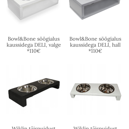
Bowl&Bone söögialus
Bowl&Bone söögialus
kaussidega DELI, valge
kaussidega DELI, hall
*110€
*110€
Wiklin täispuidust
Wiklin täispuidust