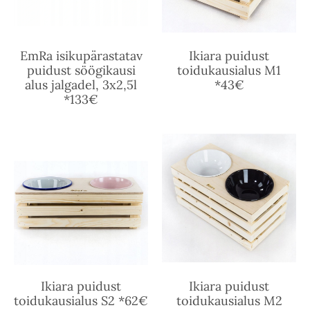
EmRa isikupärastatav
Ikiara puidust
puidust söögikausi
toidukausialus M1
alus jalgadel, 3x2,5l
*43€
*133€
Ikiara puidust
Ikiara puidust
toidukausialus S2 *62€
toidukausialus M2