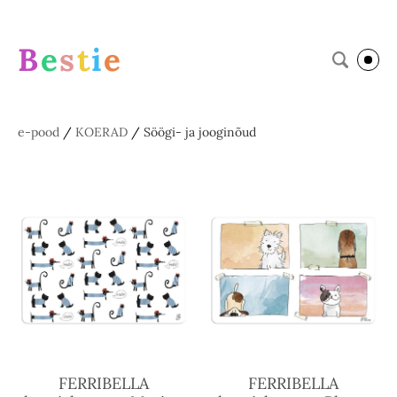
B
e
s
t
i
e
e-pood
/
KOERAD
/
Söögi- ja jooginõud
FERRIBELLA
FERRIBELLA