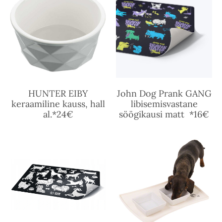
HUNTER EIBY
John Dog Prank GANG
keraamiline kauss, hall
libisemisvastane
al.*24€
söögikausi matt *16€