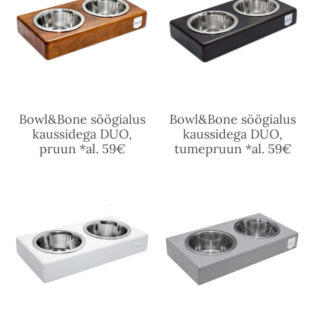
Bowl&Bone söögialus
Bowl&Bone söögialus
kaussidega DUO,
kaussidega DUO,
pruun *al. 59€
tumepruun *al. 59€