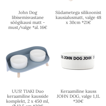
John Dog
Südametega silikoonist
libisemisvastane
kausialusmatt, valge 48
söögikausi matt -
x 30cm *21€
must/valge *al. 16€
UUS! TIAKI Duo
Keraamiline kauss
keraamiline kausside
JOHN DOG, valge 1,1L
komplekt, 2 x 450 ml,
*30€