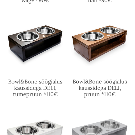
valge *90€
hall *90€
Bowl&Bone söögialus
Bowl&Bone söögialus
kaussidega DELI,
kaussidega DELI,
tumepruun *110€
pruun *110€