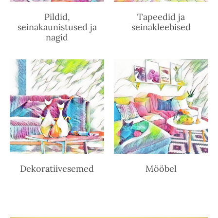
Pildid,
Tapeedid ja
seinakaunistused ja
seinakleebised
nagid
Dekoratiivesemed
Mööbel