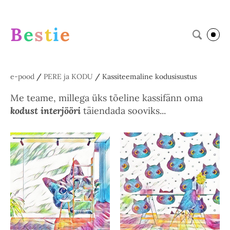
B
e
s
t
i
e
e-pood
/
PERE ja KODU
/
Kassiteemaline kodusisustus
Me teame, millega üks tõeline kassifänn oma
kodust interjööri
täiendada sooviks...