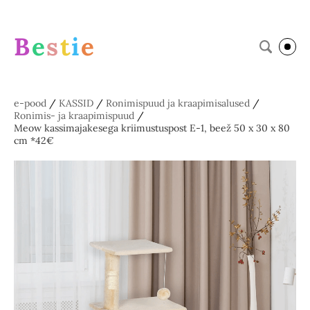
B
e
s
t
i
e
e-pood
/
KASSID
/
Ronimispuud ja kraapimisalused
/
Ronimis- ja kraapimispuud
/
Meow kassimajakesega kriimustuspost E-1, beež 50 x 30 x 80
cm *42€