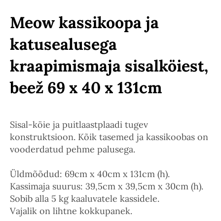
Meow kassikoopa ja
katusealusega
kraapimismaja sisalköiest,
beež 69 x 40 x 131cm
Sisal-köie ja puitlaastplaadi tugev
konstruktsioon. Kõik tasemed ja kassikoobas on
vooderdatud pehme palusega.
Üldmõõdud: 69cm x 40cm x 131cm (h).
Kassimaja suurus: 39,5cm x 39,5cm x 30cm (h).
Sobib alla 5 kg kaaluvatele kassidele.
Vajalik on lihtne kokkupanek.