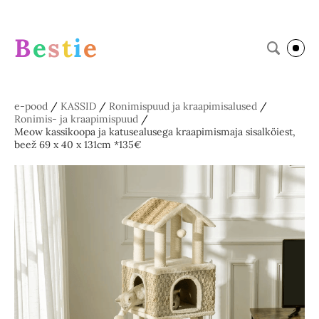
B
e
s
t
i
e
e-pood
/
KASSID
/
Ronimispuud ja kraapimisalused
/
Ronimis- ja kraapimispuud
/
Meow kassikoopa ja katusealusega kraapimismaja sisalköiest,
beež 69 x 40 x 131cm *135€