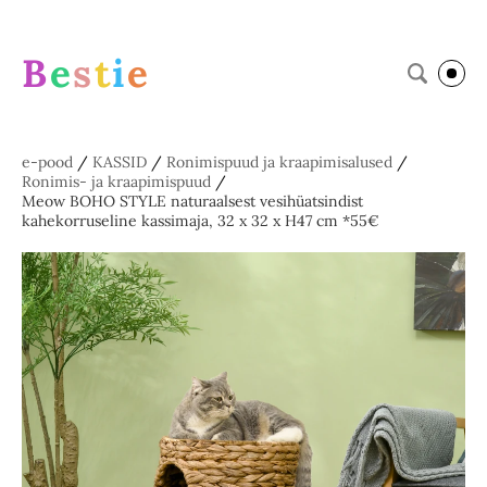
B
e
s
t
i
e
e-pood
/
KASSID
/
Ronimispuud ja kraapimisalused
/
Ronimis- ja kraapimispuud
/
Meow BOHO STYLE naturaalsest vesihüatsindist
kahekorruseline kassimaja, 32 x 32 x H47 cm *55€