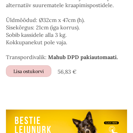
alternatiiv suurematele kraapimispostidele.
Üldmõõdud: Ø32cm x 47cm (h).
Sisekõrgus: 21cm (iga korrus).
Sobib kassidele alla 3 kg.
Kokkupanekut pole vaja.
Transpordivalik:
Mahub DPD pakiautomaati.
Lisa ostukorvi
56,83 €