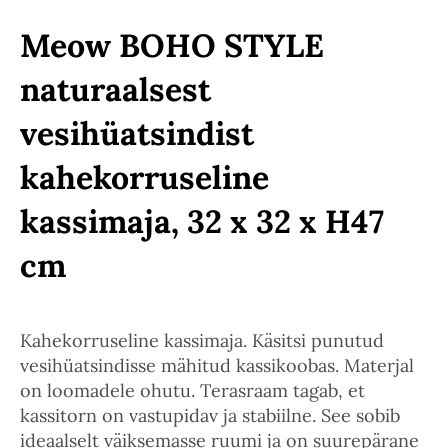
Meow BOHO STYLE
naturaalsest
vesihüatsindist
kahekorruseline
kassimaja, 32 x 32 x H47
cm
Kahekorruseline kassimaja. Käsitsi punutud
vesihüatsindisse mähitud kassikoobas. Materjal
on loomadele ohutu. Terasraam tagab, et
kassitorn on vastupidav ja stabiilne. See sobib
ideaalselt väiksemasse ruumi ja on suurepärane