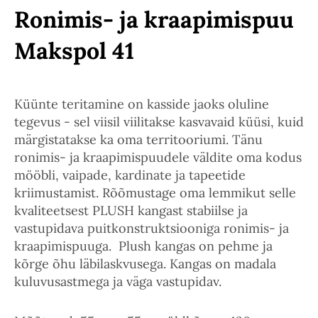
Ronimis- ja kraapimispuu
Makspol 41
Küünte teritamine on kasside jaoks oluline
tegevus - sel viisil viilitakse kasvavaid küüsi, kuid
märgistatakse ka oma territooriumi. Tänu
ronimis- ja kraapimispuudele väldite oma kodus
mööbli, vaipade, kardinate ja tapeetide
kriimustamist. Rõõmustage oma lemmikut selle
kvaliteetsest PLUSH kangast stabiilse ja
vastupidava puitkonstruktsiooniga ronimis- ja
kraapimispuuga. Plush kangas on pehme ja
kõrge õhu läbilaskvusega. Kangas on madala
kuluvusastmega ja väga vastupidav.