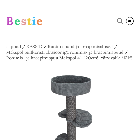
B
e
s
t
i
e
e-pood
/
KASSID
/
Ronimispuud ja kraapimisalused
/
Makspol puitkonstruktsiooniga ronimis- ja kraapimispuud
/
Ronimis- ja kraapimispuu Makspol 41, 120cm!, värvivalik *121€