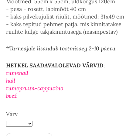
Mõõtmed: 55cm x 55cm, üldkõrgus 120cm
- pesa - rosett, läbimõõt 40 cm
- kaks pilvekujulist riiulit, mõõtmed: 31x49 cm
- kaks tepitud pehmet patja, mis kinnitatakse
riiulite külge takjakinnitusega (masinpestav)
*Tarneajale lisandub tootmisaeg 2-10 päeva.
HETKEL SAADAVALOLEVAD VÄRVID
:
tumehall
hall
tumepruun-cappucino
beež
Värv