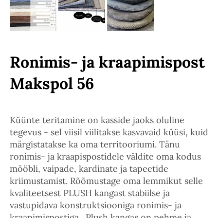
Ronimis- ja kraapimispost
Makspol 56
Küünte teritamine on kasside jaoks oluline
tegevus - sel viisil viilitakse kasvavaid küüsi, kuid
märgistatakse ka oma territooriumi. Tänu
ronimis- ja kraapispostidele väldite oma kodus
mööbli, vaipade, kardinate ja tapeetide
kriimustamist. Rõõmustage oma lemmikut selle
kvaliteetsest PLUSH kangast stabiilse ja
vastupidava konstruktsiooniga ronimis- ja
kraapimispostiga. Plush kangas on pehme ja