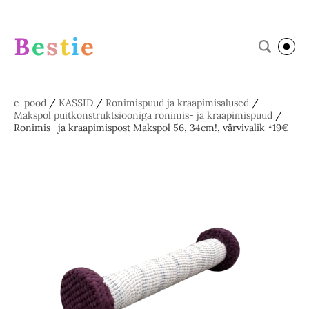
B
e
s
t
i
e
e-pood
/
KASSID
/
Ronimispuud ja kraapimisalused
/
Makspol puitkonstruktsiooniga ronimis- ja kraapimispuud
/
Ronimis- ja kraapimispost Makspol 56, 34cm!, värvivalik *19€