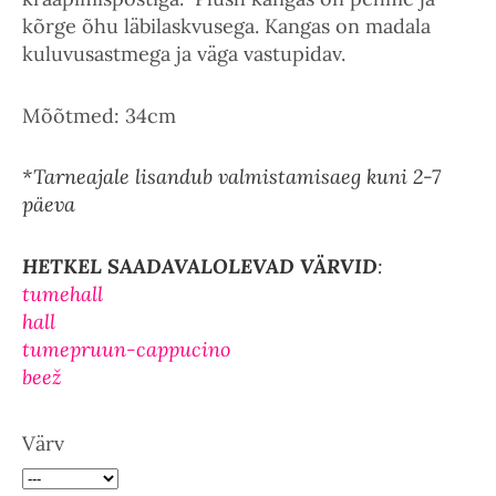
kõrge õhu läbilaskvusega. Kangas on madala
kuluvusastmega ja väga vastupidav.
Mõõtmed: 34cm
*Tarneajale lisandub valmistamisaeg kuni 2-7
päeva
HETKEL SAADAVALOLEVAD VÄRVID
:
tumehall
hall
tumepruun-cappucino
beež
Värv