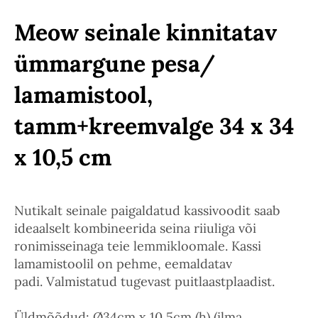
Meow seinale kinnitatav
ümmargune pesa/
lamamistool,
tamm+kreemvalge 34 x 34
x 10,5 cm
Nutikalt seinale paigaldatud kassivoodit saab
ideaalselt kombineerida seina riiuliga või
ronimisseinaga teie lemmikloomale. Kassi
lamamistoolil on pehme, eemaldatav
padi. Valmistatud tugevast puitlaastplaadist.
Üldmõõdud: Ø34cm x 10,5cm (h) (ilma