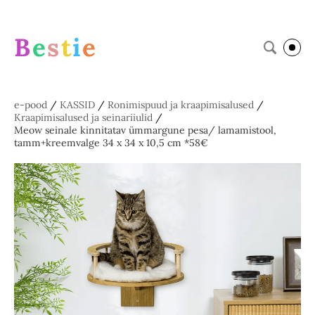
B
e
s
t
i
e
e-pood
/
KASSID
/
Ronimispuud ja kraapimisalused
/
Kraapimisalused ja seinariiulid
/
Meow seinale kinnitatav ümmargune pesa/ lamamistool,
tamm+kreemvalge 34 x 34 x 10,5 cm *58€