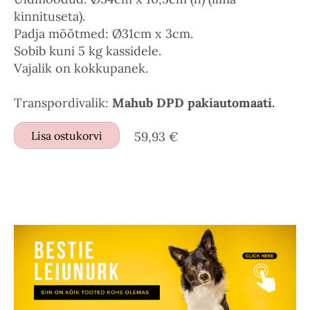
kinnituseta).
Padja mõõtmed: Ø31cm x 3cm.
Sobib kuni 5 kg kassidele.
Vajalik on kokkupanek.
Transpordivalik:
Mahub DPD pakiautomaati.
Lisa ostukorvi
59,93 €