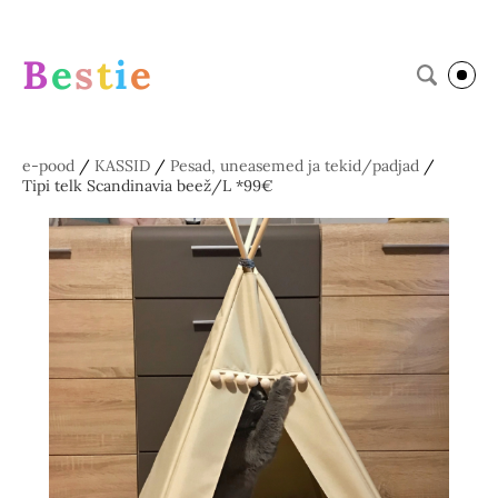
B
e
s
t
i
e
e-pood
/
KASSID
/
Pesad, uneasemed ja tekid/padjad
/
Tipi telk Scandinavia beež/L *99€