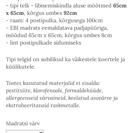
- tipi telk - libisemiskindla aluse mõõtmed
65cm
x 65cm
, kõrgus umbes
92cm
- raam: 4 postipulka, kõrgusega 100cm
- EBI madrats eemaldatava padjapüüriga,
mõõdud 65cm x 65cm, kõrgus umbes 8cm
- lint postipulkade sidumiseks
Tipi telgid on sobilikud ka väikestele koertele ja
küülikutele.
Tootes kasutatud materjalid ei sisalda:
pestitsiite, klorofenoole, formaldehüüde,
allergeenseid värvaineid, keelatud asovärve ja
ekstraheeritavaid raskmetalle.
Madratsi värv