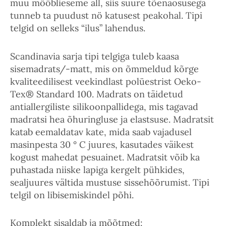
muu mööblieseme all, siis suure tõenäosusega
tunneb ta puudust nö katusest peakohal. Tipi
telgid on selleks “ilus” lahendus.
Scandinavia sarja tipi telgiga tuleb kaasa
sisemadrats/-matt, mis on õmmeldud kõrge
kvaliteedilisest veekindlast polüestrist Oeko-
Tex® Standard 100. Madrats on täidetud
antiallergiliste silikoonpallidega, mis tagavad
madratsi hea õhuringluse ja elastsuse. Madratsit
katab eemaldatav kate, mida saab vajadusel
masinpesta 30 ° C juures, kasutades väikest
kogust mahedat pesuainet. Madratsit võib ka
puhastada niiske lapiga kergelt pühkides,
sealjuures vältida mustuse sissehõõrumist. Tipi
telgil on libisemiskindel põhi.
Komplekt sisaldab ja mõõtmed: