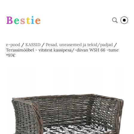
B
e
s
t
i
e
e-pood
/
KASSID
/
Pesad, uneasemed ja tekid/padjad
/
Terassimööbel - vitstest kassipesa/-diivan WSH 66 -tume
*97€