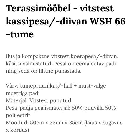
Terassimööbel - vitstest
kassipesa/-diivan WSH 66
-tume
Ilus ja kompaktne vitstest koerapesa/-diivan,
käsitsi valmistatud. Pesal on eemaldatav padi
ning seda on lihtne puhastada.
Värv: tumepruunikas/-hall + must-valge
mustriga padi
Materjal: Vitstest punutud
Pesa-padja pealismaterjal: 50% puuvilla 50%
polüestrit
Mõõdud: 50cm x 33cm x 35cm (laius x sügavus
x kõrgus)