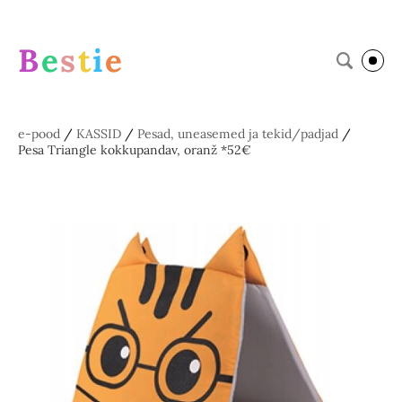
B
e
s
t
i
e
e-pood
/
KASSID
/
Pesad, uneasemed ja tekid/padjad
/
Pesa Triangle kokkupandav, oranž *52€