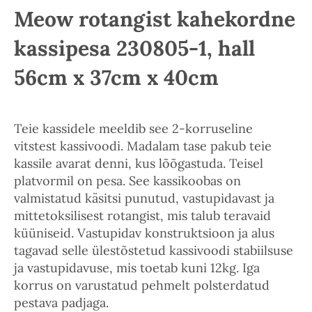
Meow rotangist kahekordne
kassipesa 230805-1, hall
56cm x 37cm x 40cm
Teie kassidele meeldib see 2-korruseline
vitstest kassivoodi. Madalam tase pakub teie
kassile avarat denni, kus lõõgastuda. Teisel
platvormil on pesa. See kassikoobas on
valmistatud käsitsi punutud, vastupidavast ja
mittetoksilisest rotangist, mis talub teravaid
küüniseid. Vastupidav konstruktsioon ja alus
tagavad selle ülestõstetud kassivoodi stabiilsuse
ja vastupidavuse, mis toetab kuni 12kg. Iga
korrus on varustatud pehmelt polsterdatud
pestava padjaga.