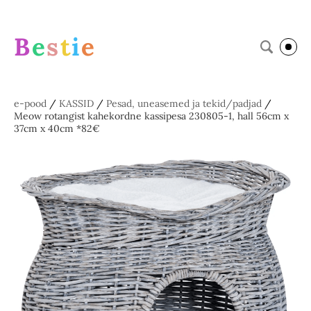
B
e
s
t
i
e
e-pood
/
KASSID
/
Pesad, uneasemed ja tekid/padjad
/
Meow rotangist kahekordne kassipesa 230805-1, hall 56cm x
37cm x 40cm *82€