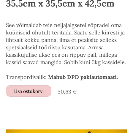
35,5cm x 35,5cm x 42,5cm
See võimaldab teie neljajalgsetel sõpradel oma
küüniseid ohutult teritada. Saate selle kiiresti ja
lihtsalt kokku panna, ilma et peaksite selleks
spetsiaalseid tööriistu kasutama. Armsa
kassikujulise ukse ees on rippuv pall, millega
kassid saavad mängida. Sobib kuni 5kg kassidele.
Transpordivalik:
Mahub DPD pakiautomaati.
Lisa ostukorvi
50,63 €