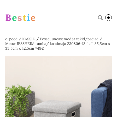
B
e
s
t
i
e
e-pood
/
KASSID
/
Pesad, uneasemed ja tekid/padjad
/
Meow JESSHEIM tumba/ kassimaja 230806-13, hall 35,5cm x
35,5cm x 42,5cm *49€