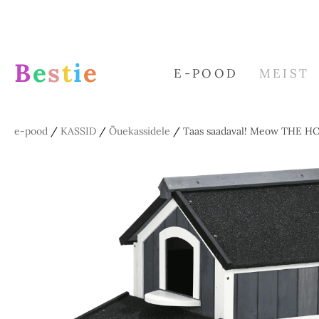
B
e
s
t
i
e
E-POOD
MEIST
e-pood
/
KASSID
/
Õuekassidele
/
Taas saadaval! Meow THE HOU