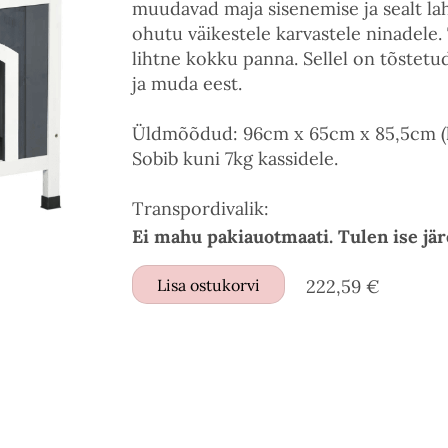
muudavad maja sisenemise ja sealt lah
ohutu väikestele karvastele ninadele
lihtne kokku panna. Sellel on tõstetud
ja muda eest.
Üldmõõdud: 96cm x 65cm x 85,5cm (h
Sobib kuni 7kg kassidele.
Transpordivalik:
Ei mahu pakiauotmaati. Tulen ise jär
Lisa ostukorvi
222,59 €