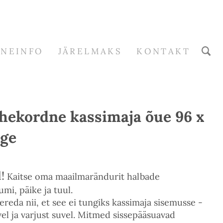
RNEINFO
JÄRELMAKS
KONTAKT
kordne kassimaja õue 96 x
lge
!
Kaitse oma maailmarändurit halbade
mi, päike ja tuul.
reda nii, et see ei tungiks kassimaja sisemusse -
el ja varjust suvel. Mitmed sissepääsuavad