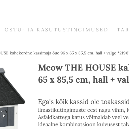
OSTU- JA KASUTUSTINGIMUSED
TA
SE kahekordne kassimaja õue 96 x 65 x 85,5 cm, hall + valge *219€
Meow THE HOUSE kahe
65 x 85,5 cm, hall + va
Ega's kõik kassid ole toakassid
ilmastikutingimuste eest nagu vihm, lu
Asfaldkattega katus võimaldab veel vee
ideaalne kombinatsioon kuivusest talv