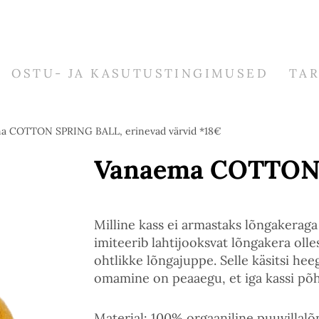
OSTU- JA KASUTUSTINGIMUSED
TA
a COTTON SPRING BALL, erinevad värvid *18€
Vanaema COTTON
Milline kass ei armastaks lõngake
imiteerib lahtijooksvat lõngakera olles
ohtlikke lõngajuppe. Selle käsitsi he
omamine on peaaegu, et iga kassi põh
Materjal: 100% orgaaniline puuvillalõng