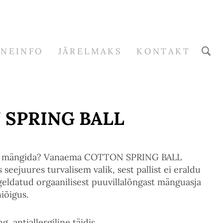
RNEINFO
JÄRELMAKS
KONTAKT
 SPRING BALL
raga mängida? Vanaema COTTON SPRING BALL
 seejuures turvalisem valik, sest pallist ei eraldu
egeldatud orgaanilisest puuvillalõngast mänguasja
iõigus.
, antiallergiline täidis.