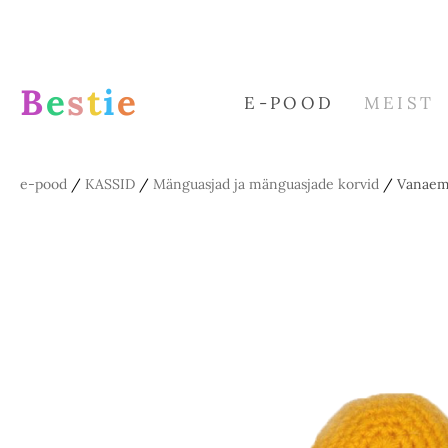
B
e
s
t
i
e
E-POOD
MEIST
e-pood
/
KASSID
/
Mänguasjad ja mänguasjade korvid
/
Vanaem