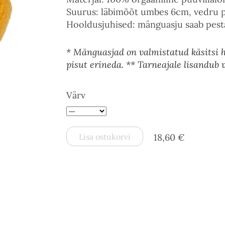
Suurus: läbimõõt umbes 6cm, vedru 
Hooldusjuhised: mänguasju saab pesta 
* Mänguasjad on valmistatud käsitsi he
pisut erineda. ** Tarneajale lisandub 
Värv
Lisa ostukorvi
18,60 €