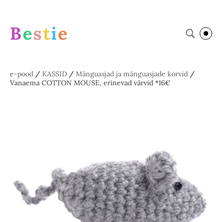
B
e
s
t
i
e
e-pood
/
KASSID
/
Mänguasjad ja mänguasjade korvid
/
Vanaema COTTON MOUSE, erinevad värvid *16€