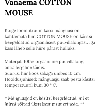
Vanaema COTTON
MOUSE
Kõige loomutruum kassi mänguasi on
kahtlemata hiir. COTTON MOUSE on käsitsi
heegeldatud orgaanilisest puuvillalõngast. Iga
kass läheb selle hiire pärast hulluks.
Materjal: 100% orgaaniline puuvillalõng,
antiallergiline täidis.
Suurus: hiir koos sabaga umbes 10 cm.
Hooldusjuhised: mänguasju saab pesta käsitsi
temperatuuril kuni 30 ° C.
* Mänguasjad on käsitsi heegeldatud, nii et
hiired võivad üksteisest pisut erineda. **