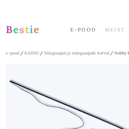
B
e
s
t
i
e
E-POOD
MEIST
e-pood
/
KASSID
/
Mänguasjad ja mänguasjade korvid
/
Nobby 