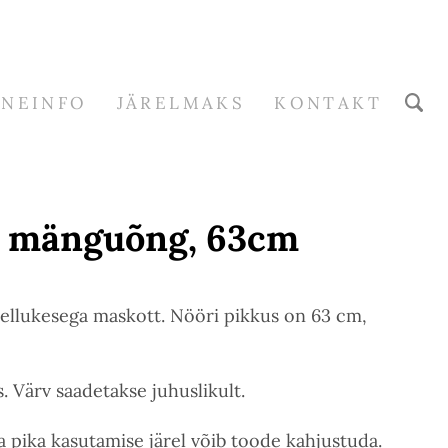
RNEINFO
JÄRELMAKS
KONTAKT
a mänguõng, 63cm
kellukesega maskott. Nööri pikkus on 63 cm,
 Värv saadetakse juhuslikult.
a pika kasutamise järel võib toode kahjustuda.