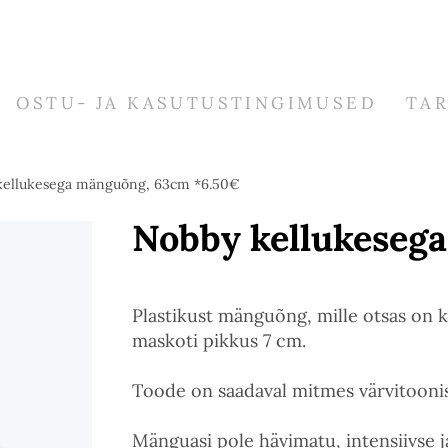
OSTU- JA KASUTUSTINGIMUSED
TA
kellukesega mänguõng, 63cm *6.50€
Nobby kellukeseg
Plastikust mänguõng, mille otsas on 
maskoti pikkus 7 cm.
Toode on saadaval mitmes värvitoonis.
Mänguasi pole hävimatu, intensiivse j