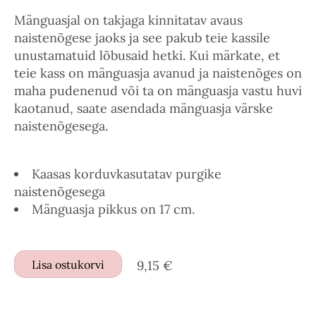
Mänguasjal on takjaga kinnitatav avaus
naistenõgese jaoks ja see pakub teie kassile
unustamatuid lõbusaid hetki. Kui märkate, et
teie kass on mänguasja avanud ja naistenõges on
maha pudenenud või ta on mänguasja vastu huvi
kaotanud, saate asendada mänguasja värske
naistenõgesega.
Kaasas korduvkasutatav purgike
naistenõgesega
Mänguasja pikkus on 17 cm.
Lisa ostukorvi
9,15 €