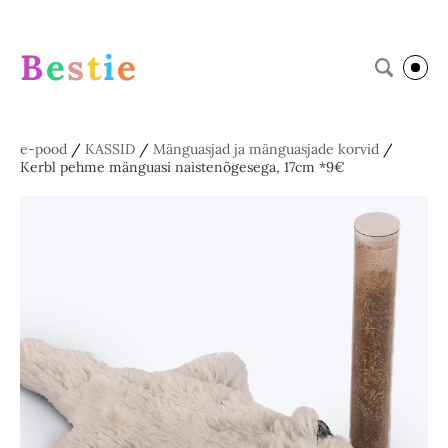
B
e
s
t
i
e
e-pood
/
KASSID
/
Mänguasjad ja mänguasjade korvid
/
Kerbl pehme mänguasi naistenõgesega, 17cm *9€