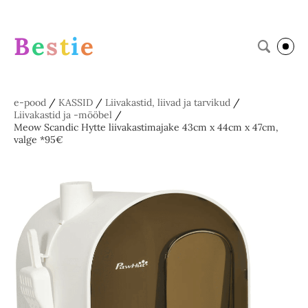
B
e
s
t
i
e
e-pood
/
KASSID
/
Liivakastid, liivad ja tarvikud
/
Liivakastid ja -mööbel
/
Meow Scandic Hytte liivakastimajake 43cm x 44cm x 47cm,
valge *95€