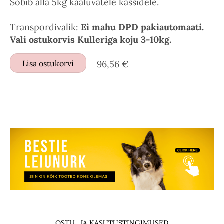
Sobib alla 5kg kaaluvatele kassidele.
Transpordivalik:
Ei mahu DPD pakiautomaati.
Vali ostukorvis Kulleriga koju 3-10kg.
Lisa ostukorvi
96,56 €
OSTU- JA KASUTUSTINGIMUSED