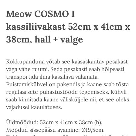
Meow COSMO I
kassiliivakast 52cm x 41cm x
38cm, hall + valge
Kokkupanduna võtab see kaasaskantav pesakast
väga vähe ruumi. Seda pesakasti saab hõlpsasti
transportida ilma kassiliiva valamata.
Puistamiskühvel on pakendis ja kaane saab tõsta
regulaarsete puhastustööde tegemiseks. Kühvli
saab kinnitada kaane välisküljele nii, et see oleks
vajadusel käeulatuses.
Üldmõõdud: 52cm x 41cm x 38cm (h).
Mõõdud sissepääsu avamine: Ø19,5cm.