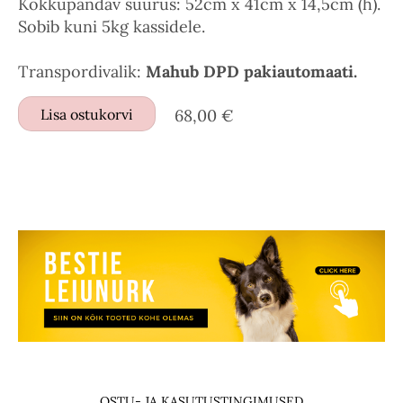
Kokkupandav suurus: 52cm x 41cm x 14,5cm (h).
Sobib kuni 5kg kassidele.
Transpordivalik:
Mahub DPD pakiautomaati.
Lisa ostukorvi
68,00 €
OSTU- JA KASUTUSTINGIMUSED