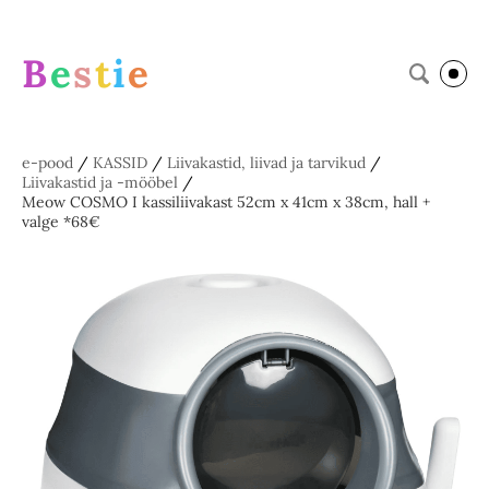
B
e
s
t
i
e
e-pood
/
KASSID
/
Liivakastid, liivad ja tarvikud
/
Liivakastid ja -mööbel
/
Meow COSMO I kassiliivakast 52cm x 41cm x 38cm, hall +
valge *68€