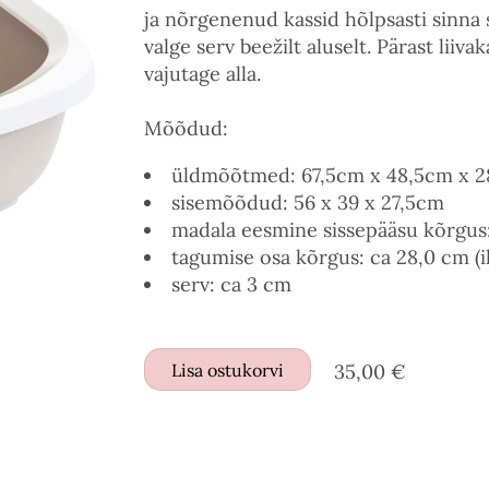
ja nõrgenenud kassid hõlpsasti sinna s
valge serv beežilt aluselt. Pärast liiva
vajutage alla.
Mõõdud:
üldmõõtmed: 67,5cm x 48,5cm x 2
sisemõõdud: 56 x 39 x 27,5cm
madala eesmine sissepääsu kõrgus: 
tagumise osa kõrgus: ca 28,0 cm (i
serv: ca 3 cm
Lisa ostukorvi
35,00 €