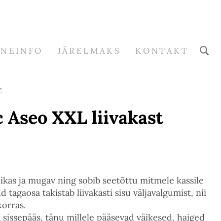
RNEINFO
JÄRELMAKS
KONTAKT
€
 Aseo XXL liivakast
ikas ja mugav ning sobib seetõttu mitmele kassile
 tagaosa takistab liivakasti sisu väljavalgumist, nii
 korras.
 sissepääs, tänu millele pääsevad väikesed, haiged