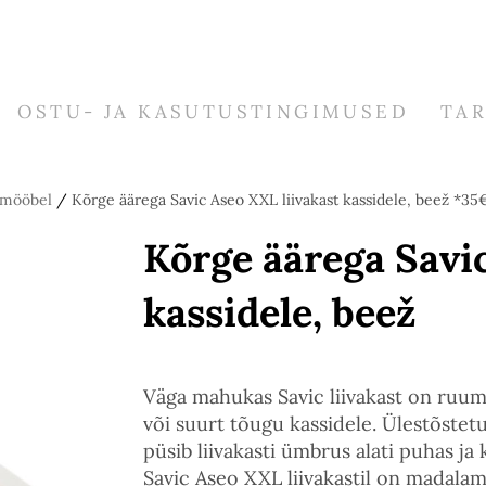
OSTU- JA KASUTUSTINGIMUSED
TA
 -mööbel
/
Kõrge äärega Savic Aseo XXL liivakast kassidele, beež *35
Kõrge äärega Savic
kassidele, beež
Väga mahukas Savic liivakast on ruum
või suurt tõugu kassidele. Ülestõstetud
püsib liivakasti ümbrus alati puhas ja
Savic Aseo XXL liivakastil on madalam