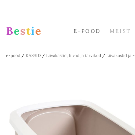
B
e
s
t
i
e
E-POOD
MEIST
e-pood
/
KASSID
/
Liivakastid, liivad ja tarvikud
/
Liivakastid ja