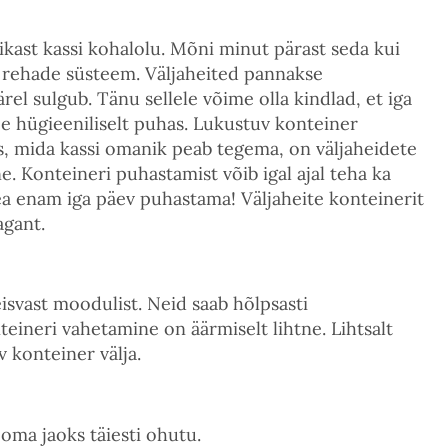
kast kassi kohalolu. Mõni minut pärast seda kui
se rehade süsteem. Väljaheited pannakse
rel sulgub. Tänu sellele võime olla kindlad, et iga
see hügieeniliselt puhas. Lukustuv konteiner
, mida kassi omanik peab tegema, on väljaheidete
e. Konteineri puhastamist võib igal ajal teha ka
i pea enam iga päev puhastama! Väljaheite konteinerit
agant.
isvast moodulist. Neid saab hõlpsasti
teineri vahetamine on äärmiselt lihtne. Lihtsalt
 konteiner välja.
oma jaoks täiesti ohutu.