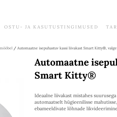
OSTU- JA KASUTUSTINGIMUSED
TA
 -mööbel
/
Automaatne isepuhastuv kassi liivakast Smart Kitty®, valg
Automaatne isepuh
Smart Kitty®
Ideaalne liivakast mistahes suurusega
automaatselt hügieenilisse mahutisse,
ebameeldivate lõhnade likvideerimine