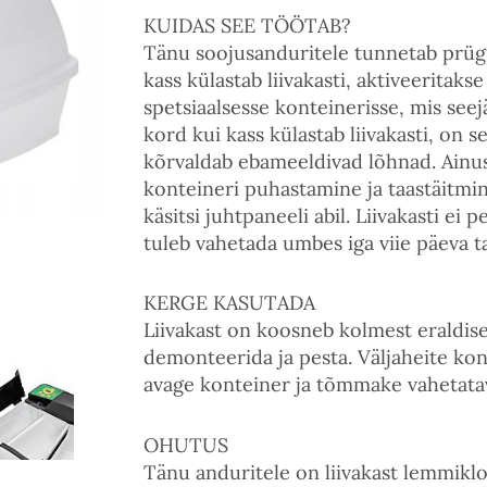
KUIDAS SEE TÖÖTAB?
Tänu soojusanduritele tunnetab prügi
kass külastab liivakasti, aktiveeritak
spetsiaalsesse konteinerisse, mis seejä
kord kui kass külastab liivakasti, on 
kõrvaldab ebameeldivad lõhnad. Ainus
konteineri puhastamine ja taastäitmin
käsitsi juhtpaneeli abil. Liivakasti e
tuleb vahetada umbes iga viie päeva t
KERGE KASUTADA
Liivakast on koosneb kolmest eraldise
demonteerida ja pesta. Väljaheite kon
avage konteiner ja tõmmake vahetatav
OHUTUS
Tänu anduritele on liivakast lemmiklo