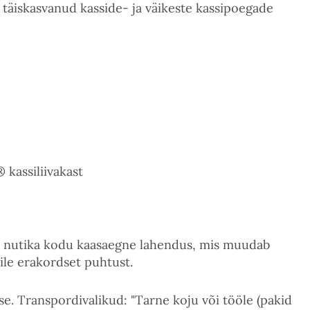
- täiskasvanud kasside- ja väikeste kassipoegade
kassiliivakast
on nutika kodu kaasaegne lahendus, mis muudab
sile erakordset puhtust.
. Transpordivalikud: "Tarne koju või tööle (pakid