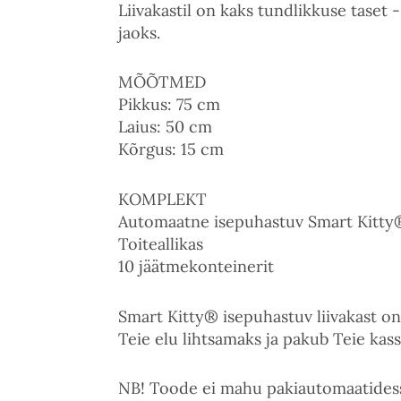
Liivakastil on kaks tundlikkuse taset 
jaoks.
MÕÕTMED
Pikkus: 75 cm
Laius: 50 cm
Kõrgus: 15 cm
KOMPLEKT
Automaatne isepuhastuv Smart Kitty® 
Toiteallikas
10 jäätmekonteinerit
Smart Kitty® isepuhastuv liivakast 
Teie elu lihtsamaks ja pakub Teie kas
NB! Toode ei mahu pakiautomaatidesse