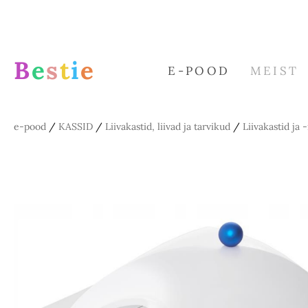
B
e
s
t
i
e
E-POOD
MEIST
e-pood
/
KASSID
/
Liivakastid, liivad ja tarvikud
/
Liivakastid ja