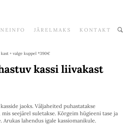
RNEINFO
JÄRELMAKS
KONTAKT
e kast + valge kuppel *390€
astuv kassi liivakast
 kasside jaoks. Väljaheited puhastatakse
 mis seejärel suletakse. Kõrgeim hügieeni tase ja
. Arukas lahendus igale kassiomanikule.