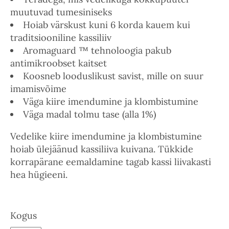
muutuvad tumesiniseks
Hoiab värskust kuni 6 korda kauem kui
traditsiooniline kassiliiv
Aromaguard ™ tehnoloogia pakub
antimikroobset kaitset
Koosneb looduslikust savist, mille on suur
imamisvõime
Väga kiire imendumine ja klombistumine
Väga madal tolmu tase (alla 1%)
Vedelike kiire imendumine ja klombistumine
hoiab ülejäänud kassiliiva kuivana. Tükkide
korrapärane eemaldamine tagab kassi liivakasti
hea hügieeni.
Kogus