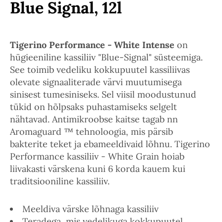
Blue Signal, 12l
Tigerino Performance - White Intense
on
hügieeniline kassiliiv "Blue-Signal" süsteemiga.
See toimib vedeliku kokkupuutel kassiliivas
olevate signaaliterade värvi muutumisega
sinisest tumesiniseks. Sel viisil moodustunud
tükid on hõlpsaks puhastamiseks selgelt
nähtavad. Antimikroobse kaitse tagab nn
Aromaguard ™ tehnoloogia, mis pärsib
bakterite teket ja ebameeldivaid lõhnu. Tigerino
Performance kassiliiv - White Grain hoiab
liivakasti värskena kuni 6 korda kauem kui
traditsiooniline kassiliiv.
Meeldiva värske lõhnaga kassiliiv
Teradega, mis vedelikuga kokkupuutel