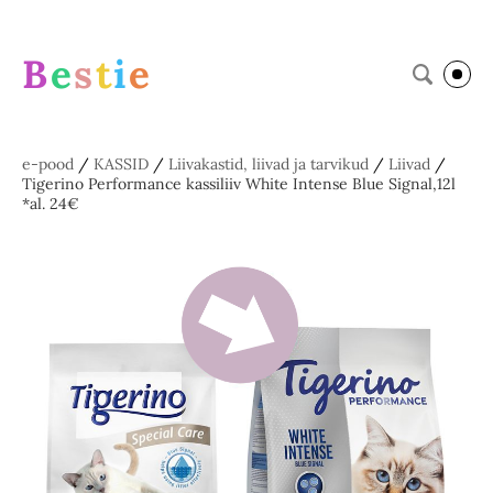
B
e
s
t
i
e
e-pood
/
KASSID
/
Liivakastid, liivad ja tarvikud
/
Liivad
/
Tigerino Performance kassiliiv White Intense Blue Signal,12l
*al. 24€