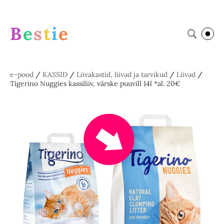
B
e
s
t
i
e
e-pood
/
KASSID
/
Liivakastid, liivad ja tarvikud
/
Liivad
/
Tigerino Nuggies kassiliiv, värske puuvill 14l *al. 20€