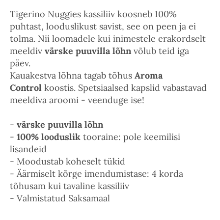
Tigerino Nuggies kassiliiv koosneb 100%
puhtast, looduslikust savist, see on peen ja ei
tolma. Nii loomadele kui inimestele erakordselt
meeldiv
värske puuvilla lõhn
võlub teid iga
päev.
Kauakestva lõhna tagab tõhus
Aroma
Control
koostis. Spetsiaalsed kapslid vabastavad
meeldiva aroomi - veenduge ise!
-
värske puuvilla lõhn
-
100% looduslik
tooraine: pole keemilisi
lisandeid
- Moodustab koheselt tükid
- Äärmiselt kõrge imendumistase: 4 korda
tõhusam kui tavaline kassiliiv
- Valmistatud Saksamaal