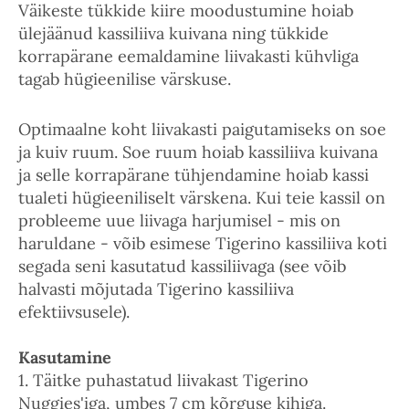
Väikeste tükkide kiire moodustumine hoiab
ülejäänud kassiliiva kuivana ning tükkide
korrapärane eemaldamine liivakasti kühvliga
tagab hügieenilise värskuse.
Optimaalne koht liivakasti paigutamiseks on soe
ja kuiv ruum. Soe ruum hoiab kassiliiva kuivana
ja selle korrapärane tühjendamine hoiab kassi
tualeti hügieeniliselt värskena. Kui teie kassil on
probleeme uue liivaga harjumisel - mis on
haruldane - võib esimese Tigerino kassiliiva koti
segada seni kasutatud kassiliivaga (see võib
halvasti mõjutada Tigerino kassiliiva
efektiivsusele).
Kasutamine
1. Täitke puhastatud liivakast Tigerino
Nuggies'iga, umbes 7 cm kõrguse kihiga.