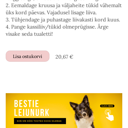
2. Eemaldage kruusa ja väljaheite tükid vähemalt
üks kord päevas. Vajadusel lisage liiva.
3. Tühjendage ja puhastage liivakasti kord kuus.
4. Pange kassiliiv/tükid olmeprügisse. Ärge
visake seda tualetti!
Lisa ostukorvi
20,67 €