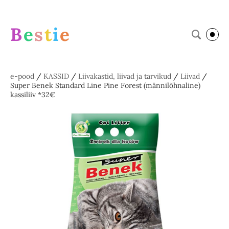
B
e
s
t
i
e
e-pood
/
KASSID
/
Liivakastid, liivad ja tarvikud
/
Liivad
/
Super Benek Standard Line Pine Forest (männilõhnaline)
kassiliiv *32€