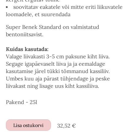
soovitatav eakatele või mitte eriti liikuvatele
loomadele, et suurendada
Super Benek Standard on valmistatud
bentoniitsavist.
Kuidas kasutada:
Valage liivakasti 3-5 cm paksune kiht liiva.
Segage igapäevaselt liiva ja ja eemaldage
kasutamise järel tükki tõmmanud kassiliiv.
Umbes kuu aja pärast tühjendage ja peske
liivakast ning lisage uus kiht kassiliiva.
Pakend - 25l
Lisa ostukorvi
32,52 €