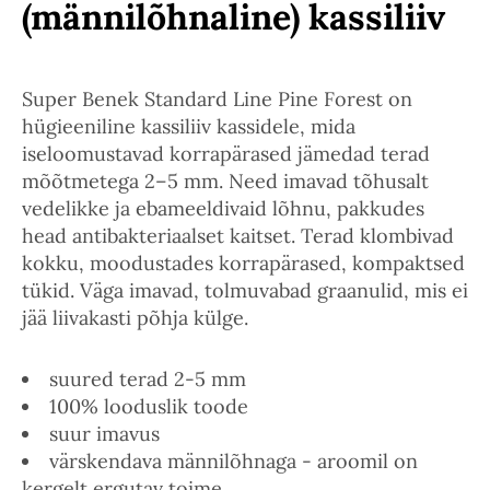
(männilõhnaline) kassiliiv
Super Benek Standard Line Pine Forest on
hügieeniline kassiliiv kassidele, mida
iseloomustavad korrapärased jämedad terad
mõõtmetega 2–5 mm. Need imavad tõhusalt
vedelikke ja ebameeldivaid lõhnu, pakkudes
head antibakteriaalset kaitset. Terad klombivad
kokku, moodustades korrapärased, kompaktsed
tükid. Väga imavad, tolmuvabad graanulid, mis ei
jää liivakasti põhja külge.
suured terad 2-5 mm
100% looduslik toode
suur imavus
värskendava männilõhnaga - aroomil on
kergelt ergutav toime