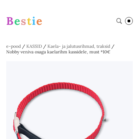
B
e
s
t
i
e
e-pood
/
KASSID
/
Kaela- ja jalutusrihmad, traksid
/
Nobby veniva osaga kaelarihm kassidele, must *10€