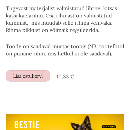
Tugevast materjalist valmistatud lihtne, kitsas
kassi kaelarihm. Osa rihmast on valmistatud
kummist, mis muudab selle rihma venivaks.
Rihma pikkust on võimaik reguleerida.
Toode on saadaval mustas toonis (NB! tootefotol
on punane rihm, mis hetkel ei ole saadaval).
Lisa ostukorvi
10,33 €