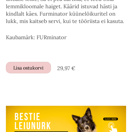
lemmikloomale haiget. Käärid istuvad hästi ja
kindlalt käes. Furminator küünelõikuritel on
lukk, mis kaitseb servi, kui te tööriista ei kasuta.
Kaubamärk: FURminator
Lisa ostukorvi
29,97 €