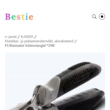
B
e
s
t
i
e
e-pood
/
KASSID
/
Hooldus- ja puhastusvahendid, aknakaitsed
/
FURminator küünetangid *29€