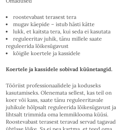
Omadused
roostevabast terasest tera
mugav käepide – istub hästi kätte
lukk, et kaitsta tera, kui seda ei kasutata
reguleeritav juhik, tänu millele saate
reguleerida lõikesügavust
kõigile koertele ja kassidele
Koertele ja kassidele sobivad küünetangid.
Tööriist professionaalidele ja koduseks
kasutamiseks. Olenemata sellest, kas teil on
koer või kass, saate tänu reguleeritavale
juhikule hõlpsalt reguleerida lõikesügavust ja
lihtsalt trimmida oma lemmiklooma küüsi.
Roostevabast terasest teravad servad tagavad
ühtlase lõike, Sa ei pea kartma, et teed oma