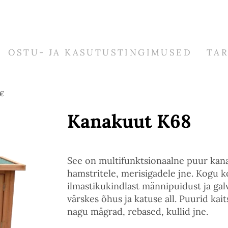
OSTU- JA KASUTUSTINGIMUSED
TA
3€
Kanakuut K68
See on multifunktsionaalne puur kanade
hamstritele, merisigadele jne. Kogu k
ilmastikukindlast männipuidust ja gal
värskes õhus ja katuse all. Puurid ka
nagu mägrad, rebased, kullid jne.