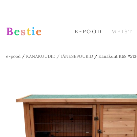
B
e
s
t
i
e
E-POOD
MEIST
e-pood
/
KANAKUUDID / JÄNESEPUURID
/
Kanakuut K68 *51