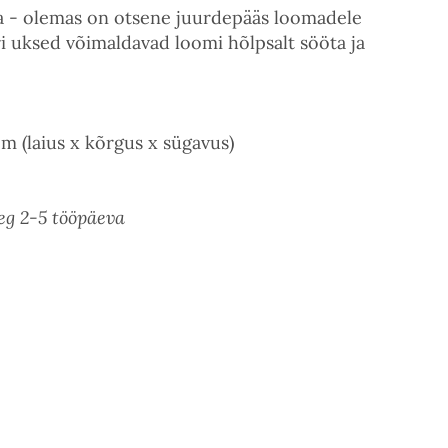
da - olemas on otsene juurdepääs loomadele
 uksed võimaldavad loomi hõlpsalt sööta ja
(laius x kõrgus x sügavus)
eg 2-5 tööpäeva