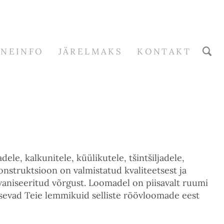
RNEINFO
JÄRELMAKS
KONTAKT
le, kalkunitele, küülikutele, tšintšiljadele,
onstruktsioon on valmistatud kvaliteetsest ja
vaniseeritud võrgust. Loomadel on piisavalt ruumi
itsevad Teie lemmikuid selliste röövloomade eest