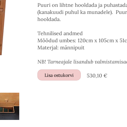
Puuri on lihtne hooldada ja puhasta
(kanakuudi puhul ka munadele). Puuri
hooldada.
Tehnilised andmed
Mõõdud umbes: 120cm x 105cm x 51cm 
Materjal: männipuit
NB! Tarneajale lisandub valmistamisa
Lisa ostukorvi
530,10 €