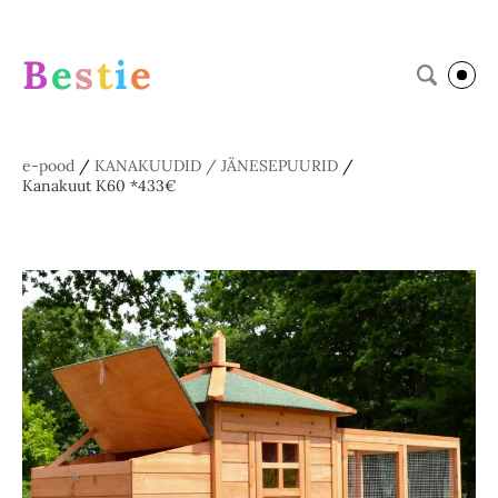
B
e
s
t
i
e
e-pood
/
KANAKUUDID / JÄNESEPUURID
/
Kanakuut K60 *433€