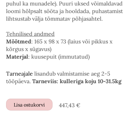
puhul ka munadele). Puuri uksed võimaldavad
loomi hõlpsalt sööta ja hooldada, puhastamist
lihtsustab välja tõmmatav põhjasahtel.
Tehnilised andmed
Mõõtmed
: 165 x 98 x 73 (laius või pikkus x
kõrgus x sügavus)
Materjal
: kuusepuit (immutatud)
Tarneajale
lisandub valmistamise aeg 2-5
tööpäeva.
Tarneviis: kulleriga koju 10-31.5kg
Lisa ostukorvi
447,43 €