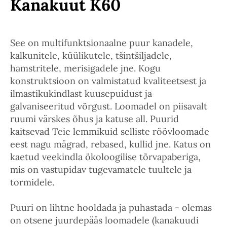
Kanakuut K60
See on multifunktsionaalne puur kanadele,
kalkunitele, küülikutele, tšintšiljadele,
hamstritele, merisigadele jne. Kogu
konstruktsioon on valmistatud kvaliteetsest ja
ilmastikukindlast kuusepuidust ja
galvaniseeritud võrgust. Loomadel on piisavalt
ruumi värskes õhus ja katuse all. Puurid
kaitsevad Teie lemmikuid selliste röövloomade
eest nagu mägrad, rebased, kullid jne. Katus on
kaetud veekindla ökoloogilise tõrvapaberiga,
mis on vastupidav tugevamatele tuultele ja
tormidele.
Puuri on lihtne hooldada ja puhastada - olemas
on otsene juurdepääs loomadele (kanakuudi