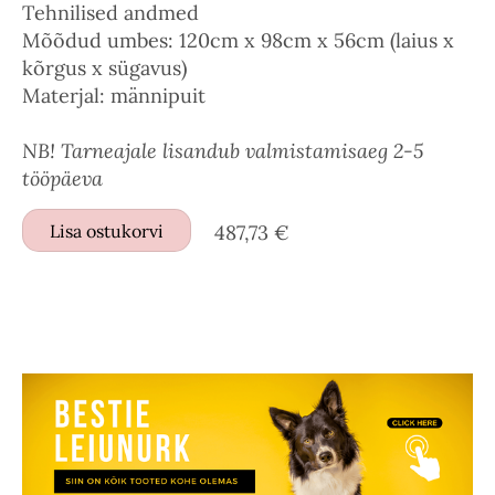
Tehnilised andmed
Mõõdud umbes: 120cm x 98cm x 56cm (laius x
kõrgus x sügavus)
Materjal: männipuit
NB! Tarneajale lisandub valmistamisaeg 2-5
tööpäeva
Lisa ostukorvi
487,73 €