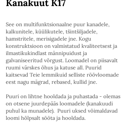
Kanakuut K17
See on multifunktsionaalne puur kanadele,
kalkunitele, küülikutele, tšintšiljadele,
hamstritele, merisigadele jne. Kogu
konstruktsioon on valmistatud kvaliteetsest ja
ilmastikukindlast männipuidust ja
galvaniseeritud võrgust. Loomadel on piisavalt
ruumi värskes õhus ja katuse all. Puurid
kaitsevad Teie lemmikuid selliste röövloomade
eest nagu mägrad, rebased, kullid jne.
Puuri on lihtne hooldada ja puhastada - olemas
on otsene juurdepääs loomadele (kanakuudi
puhul ka munadele). Puuri uksed võimaldavad
loomi hõlpsalt sööta ja hooldada.