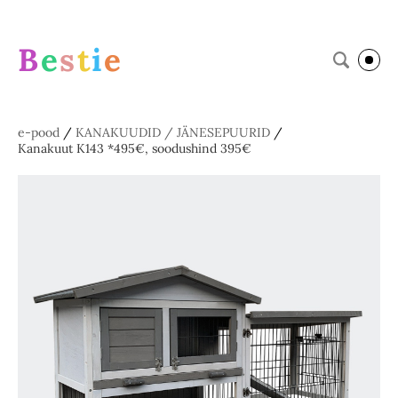
B
e
s
t
i
e
e-pood
/
KANAKUUDID / JÄNESEPUURID
/
Kanakuut K143 *495€, soodushind 395€