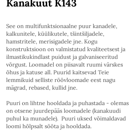
Kanakuut K143
See on multifunktsionaalne puur kanadele,
kalkunitele, küülikutele, tšintšiljadele,
hamstritele, merisigadele jne. Kogu
konstruktsioon on valmistatud kvaliteetsest ja
ilmastikukindlast puidust ja galvaniseeritud
võrgust. Loomadel on piisavalt ruumi värskes
õhus ja katuse all. Puurid kaitsevad Teie
lemmikuid selliste röövloomade eest nagu
mägrad, rebased, kullid jne.
Puuri on lihtne hooldada ja puhastada - olemas
on otsene juurdepääs loomadele (kanakuudi
puhul ka munadele). Puuri uksed võimaldavad
loomi hõlpsalt sööta ja hooldada.