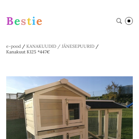
B
e
s
t
i
e
e-pood
/
KANAKUUDID / JÄNESEPUURID
/
Kanakuut K125 *447€