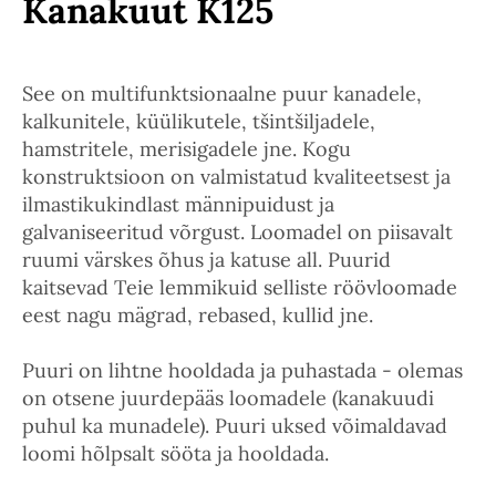
Kanakuut K125
See on multifunktsionaalne puur kanadele,
kalkunitele, küülikutele, tšintšiljadele,
hamstritele, merisigadele jne. Kogu
konstruktsioon on valmistatud kvaliteetsest ja
ilmastikukindlast männipuidust ja
galvaniseeritud võrgust. Loomadel on piisavalt
ruumi värskes õhus ja katuse all. Puurid
kaitsevad Teie lemmikuid selliste röövloomade
eest nagu mägrad, rebased, kullid jne.
Puuri on lihtne hooldada ja puhastada - olemas
on otsene juurdepääs loomadele (kanakuudi
puhul ka munadele). Puuri uksed võimaldavad
loomi hõlpsalt sööta ja hooldada.