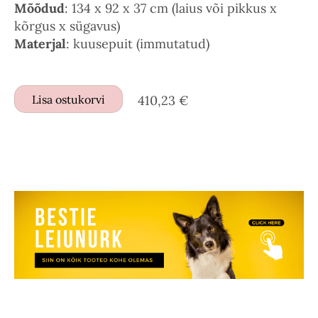
Mõõdud
: 134 x 92 x 37 cm (laius või pikkus x
kõrgus x sügavus)
Materjal
: kuusepuit (immutatud)
Lisa ostukorvi
410,23 €