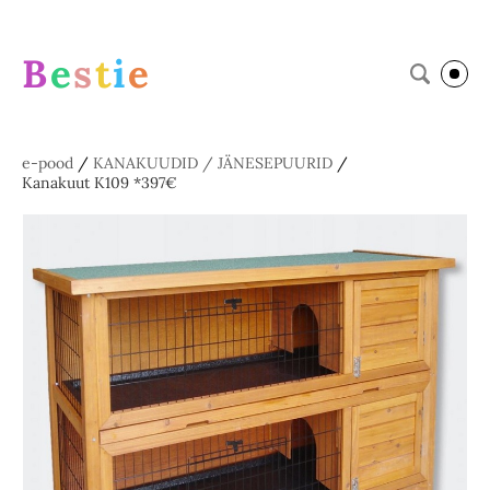
B
e
s
t
i
e
e-pood
/
KANAKUUDID / JÄNESEPUURID
/
Kanakuut K109 *397€