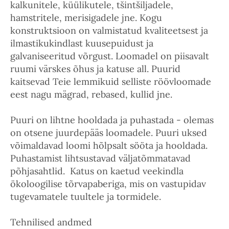
kalkunitele, küülikutele, tšintšiljadele,
hamstritele, merisigadele jne. Kogu
konstruktsioon on valmistatud kvaliteetsest ja
ilmastikukindlast kuusepuidust ja
galvaniseeritud võrgust. Loomadel on piisavalt
ruumi värskes õhus ja katuse all. Puurid
kaitsevad Teie lemmikuid selliste röövloomade
eest nagu mägrad, rebased, kullid jne.
Puuri on lihtne hooldada ja puhastada - olemas
on otsene juurdepääs loomadele. Puuri uksed
võimaldavad loomi hõlpsalt sööta ja hooldada.
Puhastamist lihtsustavad väljatõmmatavad
põhjasahtlid. Katus on kaetud veekindla
ökoloogilise tõrvapaberiga, mis on vastupidav
tugevamatele tuultele ja tormidele.
Tehnilised andmed